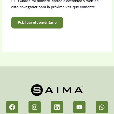
Guarda mi nombre, correo electrónico y web en
este navegador para la próxima vez que comente.
F
I
L
Y
W
a
n
i
o
h